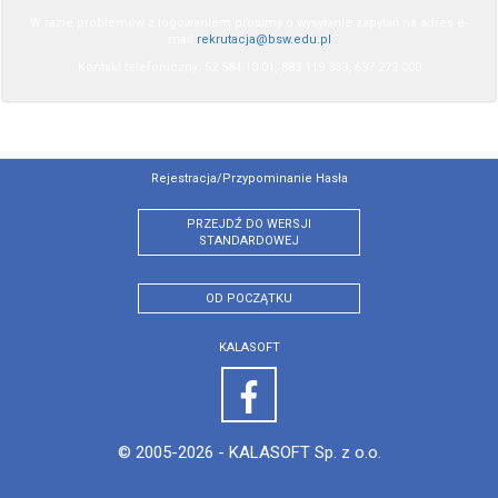
W razie problemów z logowaniem prosimy o wysyłanie zapytań na adres e-
mail
rekrutacja@bsw.edu.pl
Kontakt telefoniczny: 52 584 10 01, 883 119 333, 697 272 000
Rejestracja/przypominanie Hasła
PRZEJDŹ DO WERSJI
STANDARDOWEJ
OD POCZĄTKU
KALASOFT
© 2005-2026 -
KALASOFT Sp. z o.o.