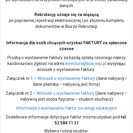
danych.
Rekrutację uznaje się za wiążącą
po poprawnej rejestracji elektronicznej i po złożeniu kompletu
dokumentów w Biurze Rekrutacji.
Informacja dla osób chcących uzyskać FAKTURY za opłacone
czesne
Prośbę o wystawienie faktury za każdą opłatę czesnego należy
każdorazowo zgłosić na adres
kwestura@bsw.edu.pl
wysyłając
wniosek o wystawienie faktury .
Załącznik nr 1 –
Wniosek o wystawienie faktury
(dane nabywcy i
dane płatnika – nabywcą jest firma)
Załącznik nr 2 –
Wniosek o wystawienie faktury
(dane nabywcy –
nabywcą jest osoba fizyczna – student-słuchacz)
Informacja o wystawianiu faktur za usługi edukacyjne
Dodatkowe informacje dotyczące faktur można uzyskać pod
tel.
52 584 11 31
Wybierz rodzaj studiów: