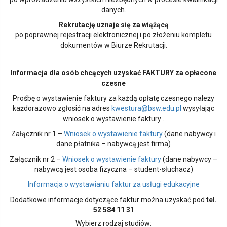
danych.
Rekrutację uznaje się za wiążącą
po poprawnej rejestracji elektronicznej i po złożeniu kompletu
dokumentów w Biurze Rekrutacji.
Informacja dla osób chcących uzyskać FAKTURY za opłacone
czesne
Prośbę o wystawienie faktury za każdą opłatę czesnego należy
każdorazowo zgłosić na adres
kwestura@bsw.edu.pl
wysyłając
wniosek o wystawienie faktury .
Załącznik nr 1 –
Wniosek o wystawienie faktury
(dane nabywcy i
dane płatnika – nabywcą jest firma)
Załącznik nr 2 –
Wniosek o wystawienie faktury
(dane nabywcy –
nabywcą jest osoba fizyczna – student-słuchacz)
Informacja o wystawianiu faktur za usługi edukacyjne
Dodatkowe informacje dotyczące faktur można uzyskać pod
tel.
52 584 11 31
Wybierz rodzaj studiów: