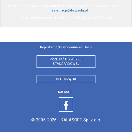
W razie problemów z logowaniem prosimy o wysyłanie zapytań na adres e-
mail
rekrutacja@bsw.edu.pl
Kontakt telefoniczny: 52 584 10 01, 883 119 333, 697 272 000
Rejestracja/przypominanie Hasła
PRZEJDŹ DO WERSJI
STANDARDOWEJ
OD POCZĄTKU
KALASOFT
© 2005-2026 -
KALASOFT Sp. z o.o.