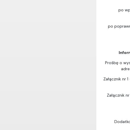
po wp
po poprawne
Infor
Prośbę o wys
adr
Załącznik nr 1
Załącznik n
Dodatko