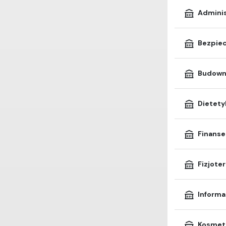
Adminis
Bezpie
Budown
Dietety
Finanse
Fizjote
Informa
Kosmet