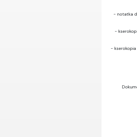
- notatka 
- kserokopi
- kserokopia 
Dokume